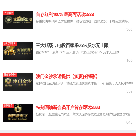
僵局。此番欧盟理事会赶在7月4日“最后期限”前完成立法，既是为避
免贸易冲突升级，亦彰显维护跨大西洋盟友关系的战略意图。
分析人士指出，取消
工业品
关税将直接利好欧盟制造业出口，
降低生产成本并增强对美竞争力。但同时需警惕美国对欧盟产品设
置的关税“隐形壁垒”。为防范风险，欧盟在法规中嵌入保障机制：若
美国
工业品
进口激增冲击本土产业，或美方违反协议加征额外关
税，欧盟可启动调查并暂停
工业品
关税优惠，确保贸易对等性。
当前，协议已签署并进入官方公报公布流程，将于公布次日生
效。未来，欧美双方需在飞机补贴、钢铁铝关税等遗留问题上继续
磋商，协议的长期稳定性仍取决于双方的履约诚意。对欧盟而言，
平衡贸易利益与地缘政治博弈，仍是其经济外交的重要课题。
上一篇：
欧盟拟对混动汽车加征关税，中国车企面临出海新挑战
下一篇：
近20家半导体企业迎来新一轮涨价潮