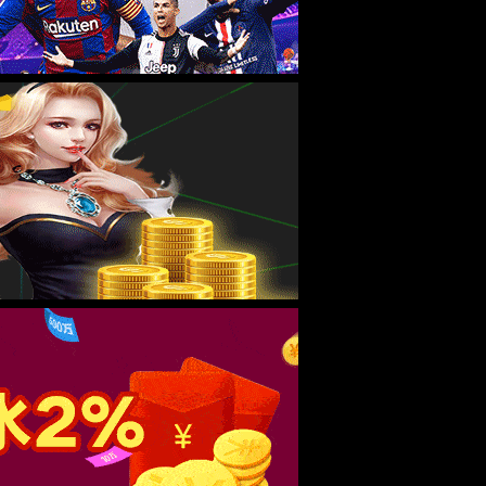
合
作
项
目
查
看
疗等高端机电设备进出口业务方面积累了丰富的经验，累计服
业解决方案设计。