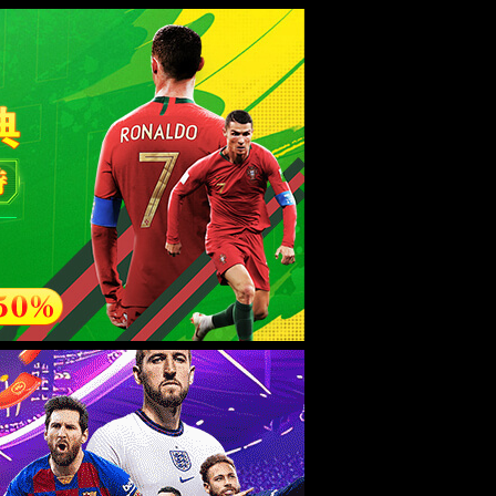
入口
联系我们
EN