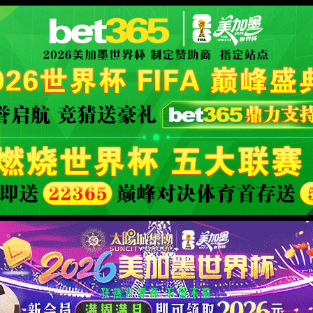
询服务
供应链服务
新闻资讯
AC米兰中文官网