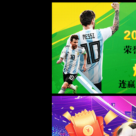
首页
平台服务
咨