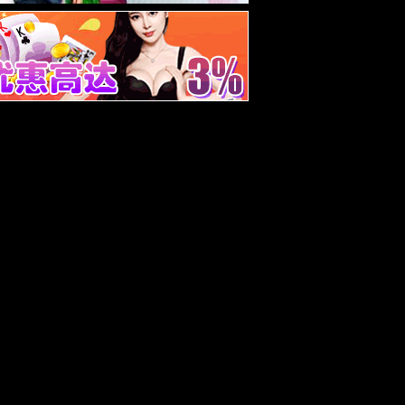
新闻资讯
了解我们
公司动态
AC米兰中文官网入口
会展资讯
联系我们
行业新闻
合作案例
网站地图
常见问题