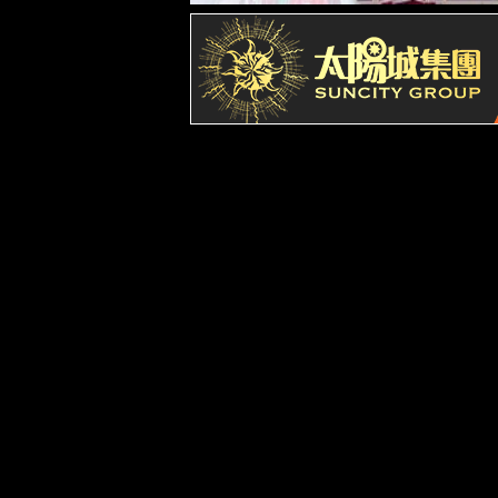
全国免费咨询热线
4006-979-616
作息时间：09:00-18:00
邮箱：T-world@sumec.com.cn