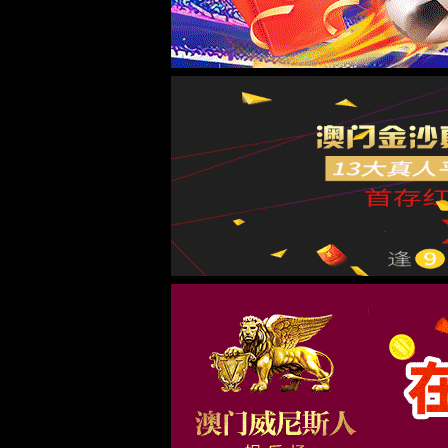
当前位置：
首页
>
咨询服务
>
贸易服务咨询
贸易服务咨询
公司立足于先进机电设备领域，深耕行业四十余年，在纺织
务客户超2万家。可为传统产业升级、战略性新兴产业发展、
案例详情