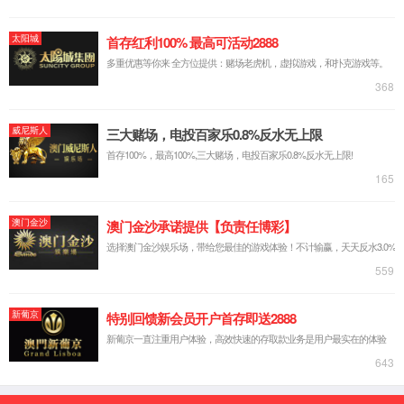
成效。目前，全球汽车工业正经历着深刻的变化，创新驱动已成为
主题。期待进一步深化与
ac米兰官网中文网站
在动力系统、绿色能
源、全球市场拓展等领域的合作，共同应对产业变革带来的挑战和
机遇。
经过讨论，双方正式揭牌共建“
ac米兰官网中文网站
FIRMAN・
新动力科技SDEC POWER绿色智能发电联合实验室”。依托实验
室，双方将协同开发大功率发电机组、燃气发电机组等新产品，搭
建高标准机组试验规范和产品质量控制体系，搭建行业数据共享平
台，提升数字R&D能力，聚焦特种作业场景，联合定制专用发电解
决方案。联合实验室的实施将有助于提高国内发电机组的核心技术
水平和产品竞争力。
上海新动力科技、南汽集团、东华汽车、SAIC商用车执行协
会、SAIC大通、SAIC红岩相关负责同志；
ac米兰官网中文网站
办公
室、技术公司、机电公司、成套公司、能源公司、伊顿相关同志参
与交流。