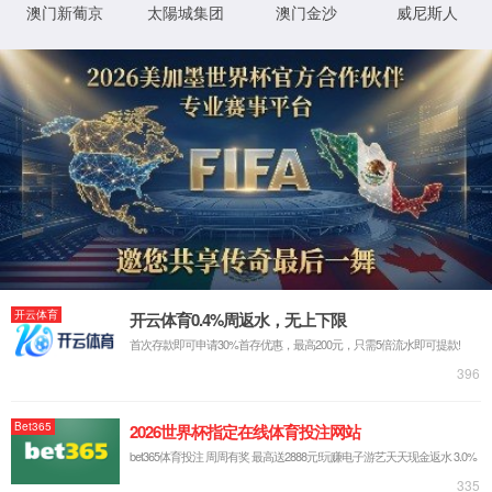
杨永介绍
ac米兰官网中文网站
说，
ac米兰官网中文网站
立足江
苏，面向世界，积极打造“走出去”、“引进来”、“服务国家战略”、“科
技自力自强”四大市场力量。作为国内知名的汽车制造企业，上汽集
团是
ac米兰官网中文网站
的重要合作伙伴。愿双方进一步推动供应
合
链与产业链深度合作，实现双赢发展。
作
项
王健回顾了双方的合作，希望双方今后能进一步加强动力能源
目
的合作。
查
看
杨怀景表示，
ac米兰官网中文网站
积极开拓全球市场，成功地
从传统外贸企业向双循环标杆企业转型，取得了显著的高质量发展