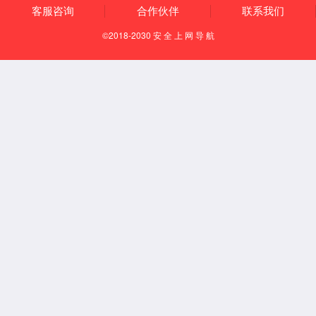
作为央企控股上市公司，
ac米兰官网中文网站
始终以“打造备受
投资者尊敬的上市公司”为使命，坚持高质量发展路径。多年来，
ac
米兰官网中文网站
紧密对接国家战略，充分发挥全球供应链与产业
链协同优势，深入推进“双循环”布局，在复杂多变的市场环境中实现
跨越周期的稳健增长，生动诠释了“经营质量是投资价值之本”的理
念。
展望未来，
ac米兰官网中文网站
将持续以科技创新驱动业务升
级，深化产业链整合，巩固核心优势、拓展新增长极。
ac米兰官网
中文网站
将以更优异的业绩和更可持续的发展，持续回馈广大投资
者，不断擦亮“最具投资价值央企上市公司”的金字招牌。